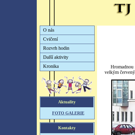
Hromadnou s
velkým červen