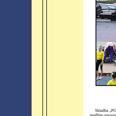
Skladba „PO
nepřímo navazu