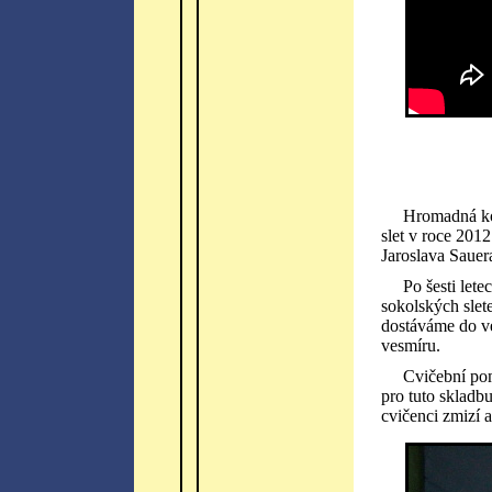
Hromadná ko
slet v roce 201
Jaroslava Sauer
Po šesti let
sokolských slet
dostáváme do ve
vesmíru.
Cvičební pom
pro tuto skladb
cvičenci zmizí 