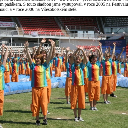
 padákem. S touto sladbou jsme vystupovali v roce 2005 na Festivalu
ouci a v roce 2006 na Všesokolském sletě.