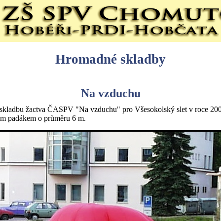
Hromadné skladby
Na vzduchu
kladbu žactva ČASPV "Na vzduchu" pro Všesokolský slet v roce 2000 
ým padákem o průměru 6 m.