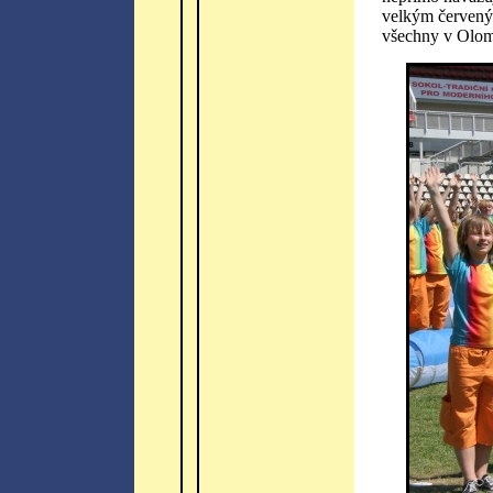
velkým červeným
všechny v Olom