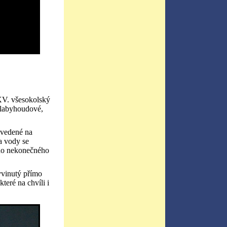
V. všesokolský
 Slabyhoudové,
dvedené na
a vody se
 do nekonečného
yvinutý přímo
teré na chvíli i