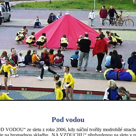
Pod vodou
D VODOU“ ze sletu z roku 2006, kdy náčiní tvořily modrobílé stracho
je na hromadnou skladbu „NA VZDUCHU“ předvedenou na sletu v ro