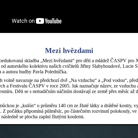
Mezi hvězdami
edukovaná skladba „Mezi hvězdami“ pro děti a mládež ČASPV pro X
2 od autorského kolektivu našich cvičitelů Jiřiny Slabyhoudové, Lucie
a a autora hudby Pavla Poledníčka.
ech volně navazuje na předchozí dvě „Na vzduchu“ a „Pod vodou“, pře
ech a Festivalu ČASPV v roce 2005. Jak naznačuje název, ze vzduchu 
smíru. Děti se s netradičním náčiním dostávají ze země přes měsíc až
ůckou je „kulón“ o průměru 140 cm ze žluté látky a drátěné kostry, v
u. Z počátku připomíná půlměsíc, po částečném rozvinutí polokouly, ve k
a následně se plocha zaplní žlutými koulemi.