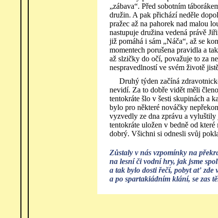
„zábava“. Před sobotním táborákem
družin. A pak přichází neděle dopo
pražec až na pahorek nad malou lo
nastupuje družina vedená právě Jiři
již pomáhá i sám „Náča“, až se ko
momentech porušena pravidla a tak 
až slzičky do očí, považuje to za n
nespravedlností ve svém životě jistě 
Druhý týden začíná zdravotnicko
nevidí. Za to dobře vidět měli člen
tentokráte šlo v šesti skupinách a k
bylo pro některé nováčky nepřekon
vyzvedly ze dna zprávu a vyluštily j
tentokráte uložen v bedně od které
dobrý. Všichni si odnesli svůj pokl
Zůstaly v nás vzpomínky na překrá
na lesní či vodní hry, jak jsme spol
a tak bylo dosti řečí, pobyt ať zde
a po spartakiádním klání, se zas