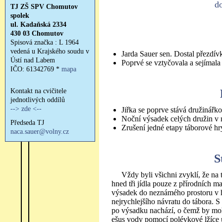
do
Jarda Sauer sen. Dostal přezdív
Poprvé se vztyčovala a sejímala
Jiřka se poprve stává družinářk
Noční výsadek celých družin v 
Zrušení jedné etapy táborové hr
S
Vždy byli všichni zvyklí, že na 
hned tři jídla pouze z přírodních m
výsadek do neznámého prostoru v 
nejrychlejšího návratu do tábora. S
po výsadku nachází, o čemž by moh
ešus vody pomocí polévkové lžíce 