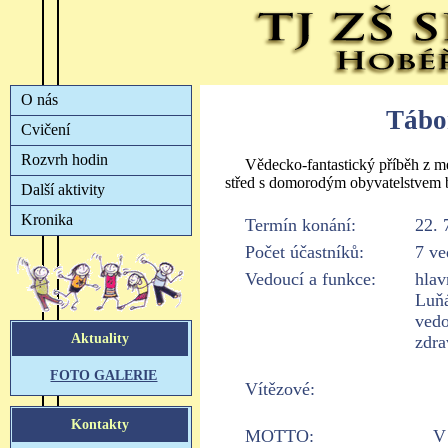
Tábo
Vědecko-fantastický příběh z me
střed s domorodým obyvatelstvem 
Termín konání:
22. 
Počet účastníků:
7 ve
Vedoucí a funkce:
hlav
Luňá
vedo
zdr
Vítězové:
MOTTO:
V 