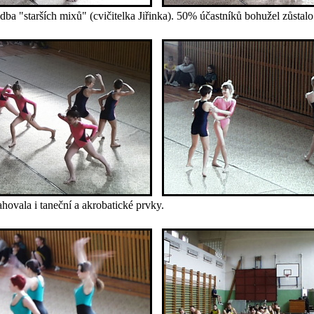
dba "starších mixů" (cvičitelka Jiřinka). 50% účastníků bohužel zůstal
hovala i taneční a akrobatické prvky.