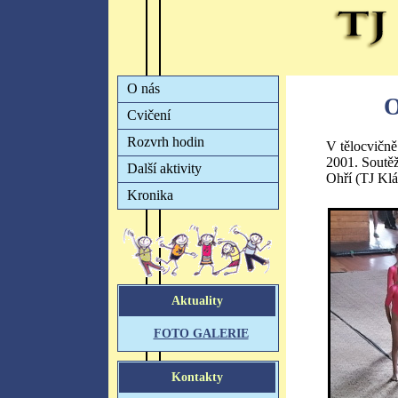
O
V tělocvičn
2001. Soutěž
Ohří (TJ Kl