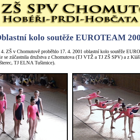
blastní kolo soutěže EUROTEAM 20
ě 4. ZŠ v Chomutově proběhlo 17. 4. 2001 oblastní kolo soutěže E
e se zúčastnila družstva z Chomutova (TJ VTŽ a TJ ZŠ SPV) a z Kláš
ášterec, TJ ELNA Tušimice).