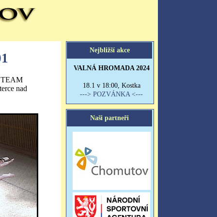
01
UROTEAM
terce nad