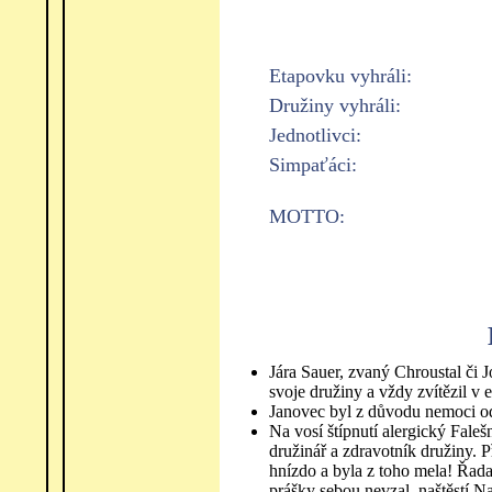
Etapovku vyhráli:
Družiny vyhráli:
Jednotlivci:
Simpaťáci:
MOTTO:
Jára Sauer, zvaný Chroustal či J
svoje družiny a vždy zvítězil v 
Janovec byl z důvodu nemoci odv
Na vosí štípnutí alergický Faleš
družinář a zdravotník družiny. 
hnízdo a byla z toho mela! Řada
prášky sebou nevzal, naštěstí Na