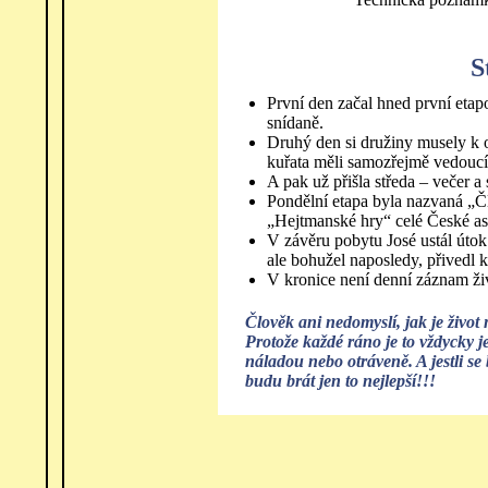
S
První den začal hned první etap
snídaně.
Druhý den si družiny musely k o
kuřata měli samozřejmě vedoucí
A pak už přišla středa – večer 
Pondělní etapa byla nazvaná „Čl
„Hejtmanské hry“ celé České a
V závěru pobytu José ustál útok 
ale bohužel naposledy, přivedl k 
V kronice není denní záznam živ
Člověk ani nedomyslí, jak je život
Protože každé ráno je to vždycky 
náladou nebo otráveně. A jestli se 
budu brát jen to nejlepší!!!