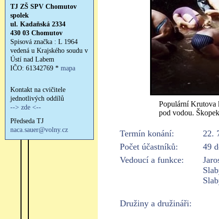
Populární Krutova h
pod vodou. Škopek (
Termín konání:
22. 
Počet účastníků:
49 d
Vedoucí a funkce:
Jaro
Slab
Slab
Družiny a družináři: