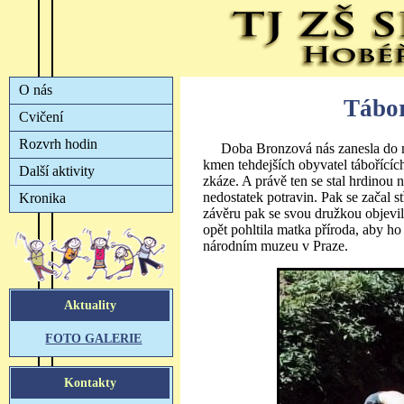
Tábor
Doba Bronzová nás zanesla do mí
kmen tehdejších obyvatel tábořícíc
zkáze. A právě ten se stal hrdinou 
nedostatek potravin. Pak se začal st
závěru pak se svou družkou objevil
opět pohltila matka příroda, aby ho
národním muzeu v Praze.