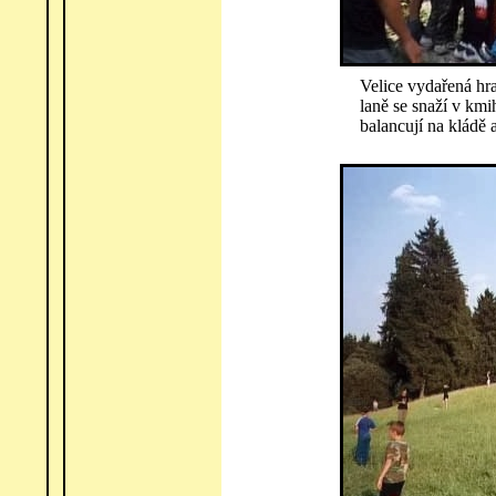
Velice vydařená hr
laně se snaží v kmi
balancují na kládě