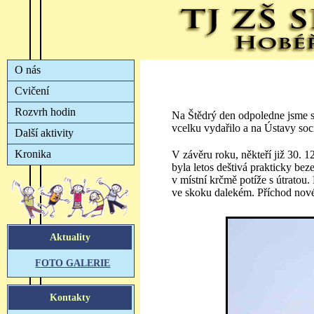
Na Štědrý den odpoledne jsme se
vcelku vydařilo a na Ústavy soc
V závěru roku, někteří již 30. 1
byla letos deštivá prakticky be
v místní krčmě potíže s útratou
ve skoku dalekém. Příchod nového