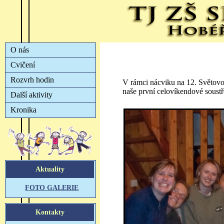
V rámci nácviku na 12. Světov
naše první celovíkendové soust