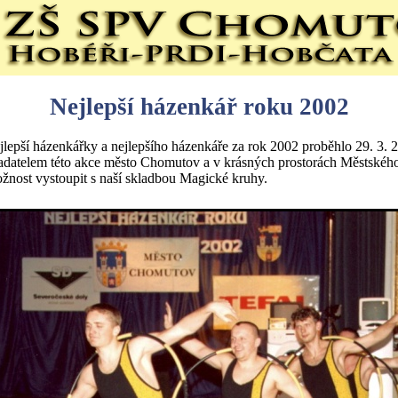
Nejlepší házenkář roku 2002
jlepší házenkářky a nejlepšího házenkáře za rok 2002 proběhlo 29. 3. 20
adatelem této akce město Chomutov a v krásných prostorách Městského
žnost vystoupit s naší skladbou Magické kruhy.