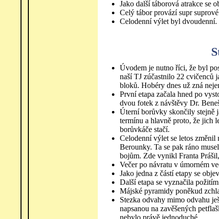
Jako další táborová atrakce se o
Celý tábor provází supr suprové
Celodenní výlet byl dvoudenní.
S
Úvodem je nutno říci, že byl p
naší TJ zúčastnilo 22 cvičenců
bloků. Hobéry dnes už zná nejen 
První etapa začala hned po vysto
dvou fotek z návštěvy Dr. Beneš
Úterní borůvky skončily stejně 
termínu a hlavně proto, že jich l
borůvkáče stačí.
Celodenní výlet se letos změnil
Berounky. Ta se pak ráno musela
bojům. Zde vynikl Franta Prášil,
Večer po návratu v úmorném vedr
Jako jedna z částí etapy se objev
Další etapa se vyznačila požití
Májské pyramidy poněkud zchladil
Stezka odvahy mimo odvahu ješt
napsanou na zavěšených petflaš
nebylo právě jednoduché.