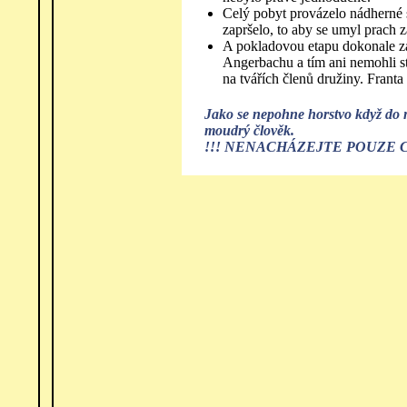
Celý pobyt provázelo nádherné s
zapršelo, to aby se umyl prach z
A pokladovou etapu dokonale za
Angerbachu a tím ani nemohli sta
na tvářích členů družiny. Frant
Jako se nepohne horstvo když do ně
moudrý člověk.
!!! NENACHÁZEJTE POUZE 