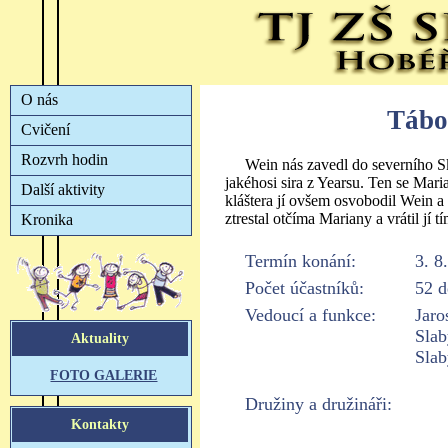
Tábo
Wein nás zavedl do severního Sk
jakéhosi sira z Yearsu. Ten se Mari
kláštera jí ovšem osvobodil Wein a 
ztrestal otčíma Mariany a vrátil jí tí
Termín konání:
3. 8
Počet účastníků:
52 d
Vedoucí a funkce:
Jaro
Slab
Slab
Družiny a družináři: