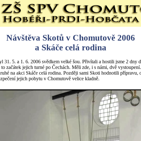
Návštěva Skotů v Chomutově 2006
a Skáče celá rodina
 31. 5. a 1. 6. 2006 svědkem velké šou. Přivítali a hostili jsme 2 dny d
 to začátek jejich turné po Čechách. Měli zde, i s námi, dvě vystoupení
druhé na akci Skáče celá rodina. Později sami Skoti hodnotili přípravu, 
zpečení jejich pobytu v Chomutově velice kladně.