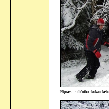
Příprava tradičního skokanskéh