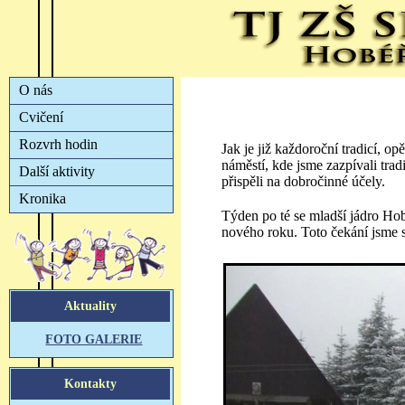
Jak je již každoroční tradicí, 
náměstí, kde jsme zazpívali trad
přispěli na dobročinné účely.
Týden po té se mladší jádro Ho
nového roku. Toto čekání jsme si