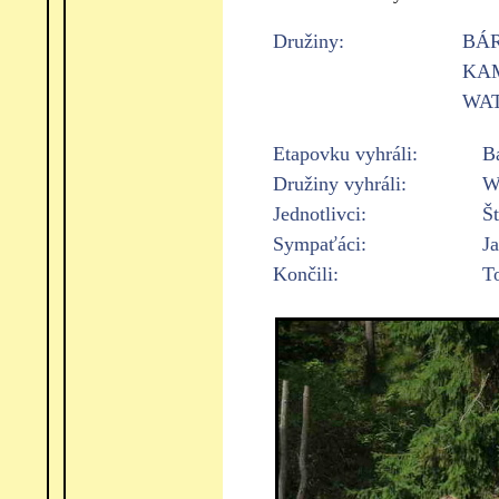
Družiny:
BÁ
KA
WAT
Etapovku vyhráli:
B
Družiny vyhráli:
Wa
Jednotlivci:
Š
Sympaťáci:
Ja
Končili:
T