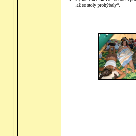
„až se stoly prohýbaly“.