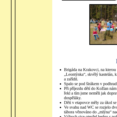
Brigáda na Krakovci, na kterou 
„Leontýnka“, skvělý kastelán, k
a zařídil.
Spalo se pod širákem v podhrad
Při příjezdu dětí do Kožlan nám
řekl a tím jsme neměli jak dop
dospěláky.
Děti v etapovce měly za úkol se 
Ve svahu nad WC se rozjelo dvo
tábora věnováno do „mlýna“ na
Výbuch sice otevřel bednu s pokl