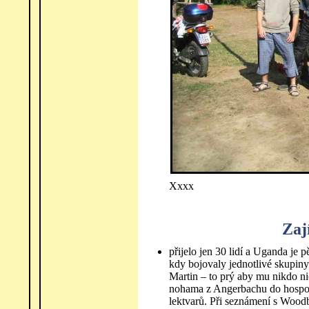
Xxxx
Zaj
přijelo jen 30 lidí a Uganda je 
kdy bojovaly jednotlivé skupiny p
Martin – to prý aby mu nikdo n
nohama z Angerbachu do hospody 
lektvarů. Při seznámení s Woodb