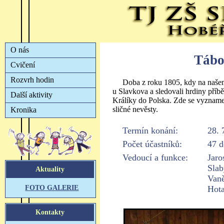
Tábo
Doba z roku 1805, kdy na našem 
u Slavkova a sledovali hrdiny příbě
Králíky do Polska. Zde se vyznamena
sličné nevěsty.
Termín konání:
28. 
Počet účastníků:
47 d
Vedoucí a funkce:
Jaro
Slab
Vaně
Hota