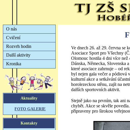
F
Ve dnech 26. až 29. června se k
Asociace Sport pro Všechny (Č
Olomouc hostila 4 dni více než
Dánska, Německa, Slovenska a Š
které asociace zahrnuje – od rek
byl nejen gala večer a pódiová vy
kulturní akce a setkávání účastn
horolezeckou stěnu, zajít na net
dalších sportovních aktivit.
Stejně jako na prvním, tak ani 
chybět. Akce se skvěle povedla. 
připraveny pro širokou veřejnos