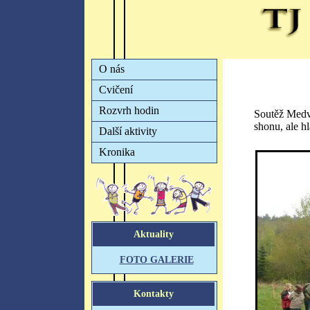
Soutěž Medvě
shonu, ale h