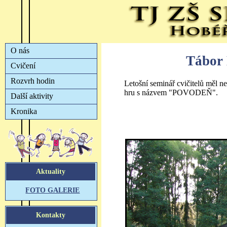
Tábor 
Letošní seminář cvičitelů měl n
hru s názvem "POVODEŇ".