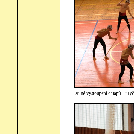
Druhé vystoupení chlapů - "Ty