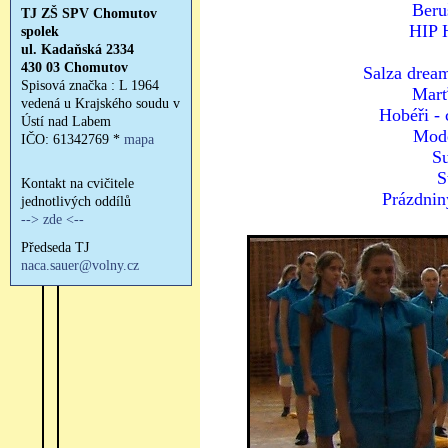
Beru
HIP
Salza drea
Marť
Hobéři - 
Mode
Su
S
Prázdnin