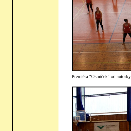
Premiéra "Osmiček" od autork