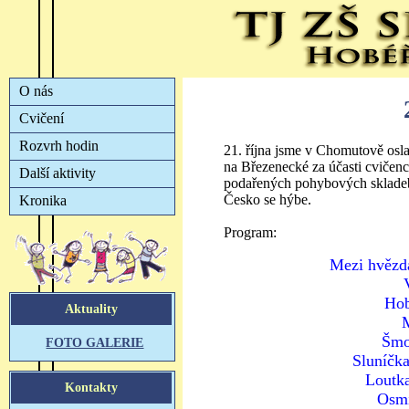
21. října jsme v Chomutově osla
na Březenecké za účasti cvičen
podařených pohybových skladeb.
Česko se hýbe.
Program:
Mezi hvězd
Hob
Šmo
Sluníčka
Loutk
Osm