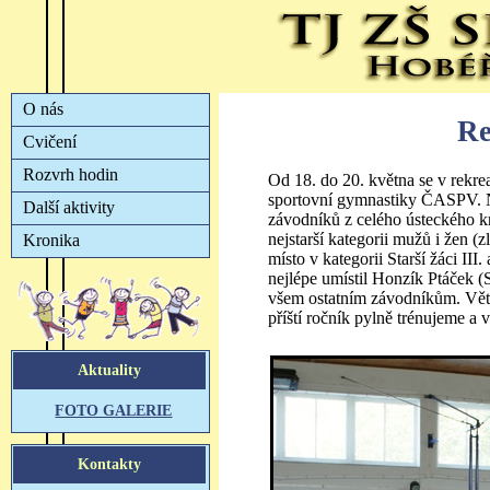
Re
Od 18. do 20. května se v rekre
sportovní gymnastiky ČASPV. N
závodníků z celého ústeckého kr
nejstarší kategorii mužů i žen (zl
místo v kategorii Starší žáci III. 
nejlépe umístil Honzík Ptáček (St
všem ostatním závodníkům. Vět
příští ročník pylně trénujeme a 