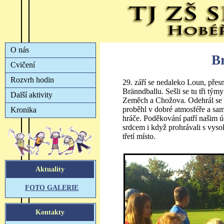
B
29. září se nedaleko Loun, přes
Bränndballu. Sešli se tu tři tý
Zeměch a Chožova. Odehrál se t
proběhl v dobré atmosféře a sam
hráče. Poděkování patří našim úč
srdcem i když prohrávali s vyso
třetí místo.