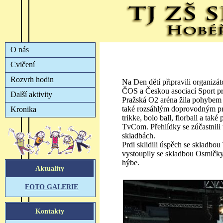
Na Den dětí připravili organizá
ČOS a Českou asociací Sport p
Pražská O2 aréna žila pohybem 
také rozsáhlým doprovodným p
trikke, bolo ball, florball a tak
TvCom. Přehlídky se zúčastnili t
skladbách.
Prdi sklidili úspěch se skladbo
vystoupily se skladbou Osmičky,
hýbe.