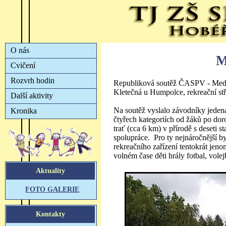
M
Republiková soutěž ČASPV - Medvě
Kletečná u Humpolce, rekreační stř
Na soutěž vyslalo závodníky jedená
čtyřech kategoriích od žáků po dor
trať (cca 6 km) v přírodě s deseti 
spolupráce. Pro ty nejnáročnější by
rekreačního zařízení tentokrát jen
volném čase děti hrály fotbal, volej