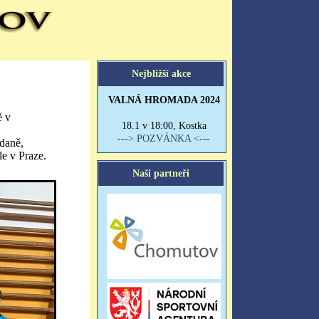
ě v
daně,
le v Praze.