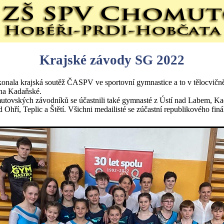
Krajské závody SG 2022
konala krajská soutěž ČASPV ve sportovní gymnastice a to v tělocvičn
na Kadaňské.
tovských závodníků se účastnili také gymnasté z Ústí nad Labem, Ka
 Ohří, Teplic a Štětí. Všichni medailisté se zúčastní republikového finá