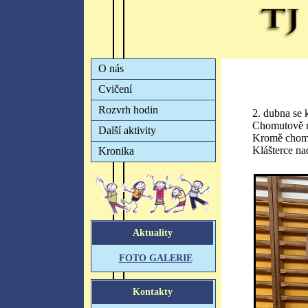
2. dubna se 
Chomutově 
Kromě chomu
Klášterce nad