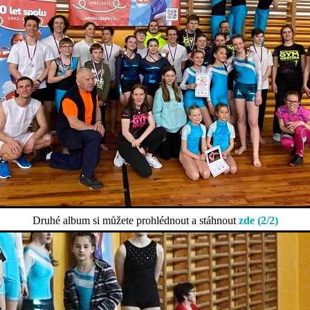
Druhé album si můžete prohlédnout a stáhnout
zde (2/2)