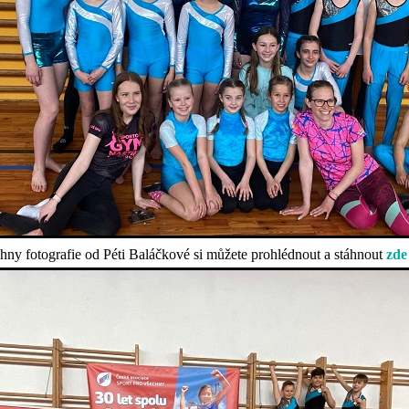
hny fotografie od Péti Baláčkové si můžete prohlédnout a stáhnout
zde 