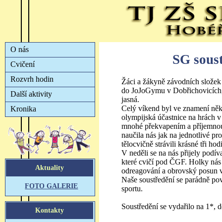
SG sous
Žáci a žákyně závodních složek
do JoJoGymu v Dobřichovicích, 
jasná.
Celý víkend byl ve znamení něko
olympijská účastnice na hrách 
mnohé překvapením a příjemnou 
naučila nás jak na jednotlivé p
tělocvičně strávili krásné tři hod
V neděli se na nás přijely podí
které cvičí pod ČGF. Holky nás
odreagování a obrovský posun v
Naše soustředění se parádně pov
sportu.
Soustředění se vydařilo na 1*,