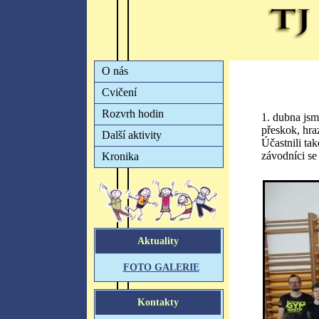
1. dubna jsm
přeskok, hra
Účastnili ta
závodníci se