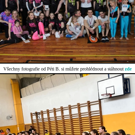
Všechny fotografie od Péti B. si můžete prohlédnout a stáhnout
zde