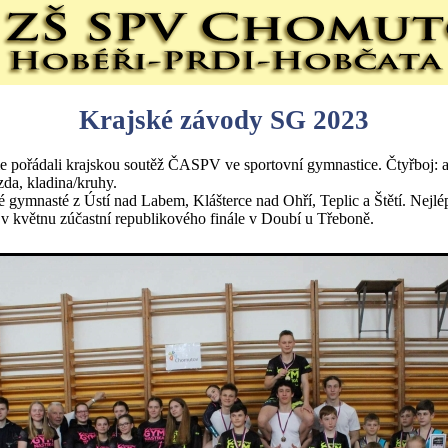
Krajské závody SG 2023
e pořádali krajskou soutěž ČASPV ve sportovní gymnastice. Čtyřboj: a
zda, kladina/kruhy.
ké gymnasté z Ústí nad Labem, Klášterce nad Ohří, Teplic a Štětí. Nejlé
 v květnu zúčastní republikového finále v Doubí u Třeboně.