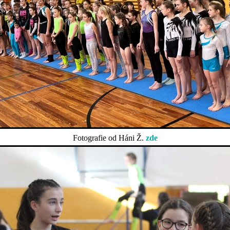
Fotografie od Háni Ž.
zde