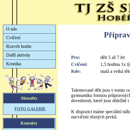
Příprav
Pro:
děti 5 až 7 let
Cvičení:
1,5 hodina 1x t
Kde:
malá a velká tě
Talentované děti jsou v tomto od
gymnastiku formou průpravných
dovednosti, které jsou důležité i 
K dispozici máme speciální nář
nacvičení různých prvků.