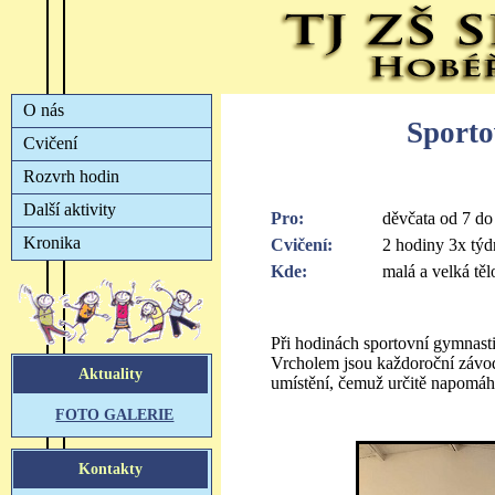
Sporto
Pro:
děvčata od 7 do 
Cvičení:
2 hodiny 3x týd
Kde:
malá a velká tě
Při hodinách sportovní gymnast
Vrcholem jsou každoroční závod
umístění, čemuž určitě napomáh