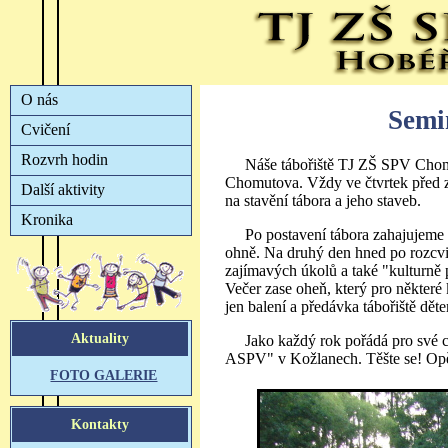
Semin
Náše tábořiště TJ ZŠ SPV Chomu
Chomutova. Vždy ve čtvrtek před z
na stavění tábora a jeho staveb.
Po postavení tábora zahajujeme 
ohně. Na druhý den hned po rozcvi
zajímavých úkolů a také "kulturně 
Večer zase oheň, který pro některé
jen balení a předávka tábořiště dět
Jako každý rok pořádá pro své 
ASPV" v Kožlanech. Těšte se! Opět