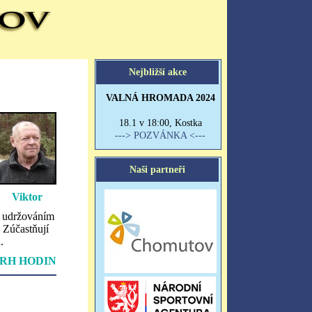
Viktor
é udržováním
 Zúčastňují
.
RH HODIN