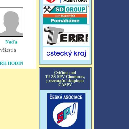
Naďa
věžesti a
RH HODIN