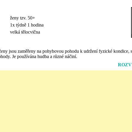
ženy tzv. 50+
1x týdně 1 hodina
velká tělocvična
eny jsou zaměřeny na pohybovou pohodu k udržení fyzické kondice, s
hody. Je používána hudba a různé náčiní.
ROZV