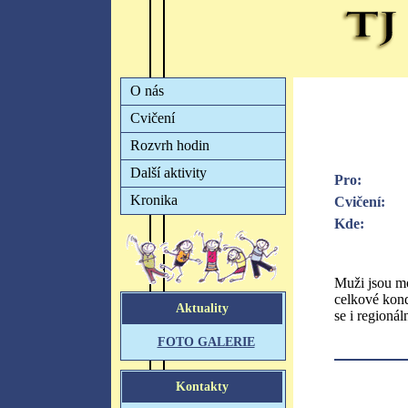
Pro:
Cvičení:
Kde:
Muži jsou mo
celkové kond
se i regioná