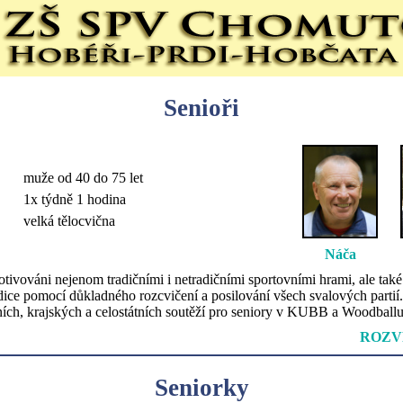
Senioři
muže od 40 do 75 let
1x týdně 1 hodina
velká tělocvična
Náča
tivováni nejenom tradičními i netradičními sportovními hrami, ale tak
ice pomocí důkladného rozcvičení a posilování všech svalových partií.
lních, krajských a celostátních soutěží pro seniory v KUBB a Woodballu
ROZV
Seniorky