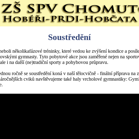
Soustředění
neboli několikafázové tréninky, které vedou ke zvýšení kondice a posílen
ovskými gymnasty. Tyto pobytové akce jsou zaměřené nejen na sporto
ale i na další (ne)tradiční sporty a pohybovou průpravu.
dnou ročně se soustředění koná v naší tělocvičně - finální příprava na 
náročnějších cviků navštěvujeme také haly vrcholové gymnastiky: Gym
e.