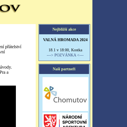
í přátelství
vní
závody.
Pra a