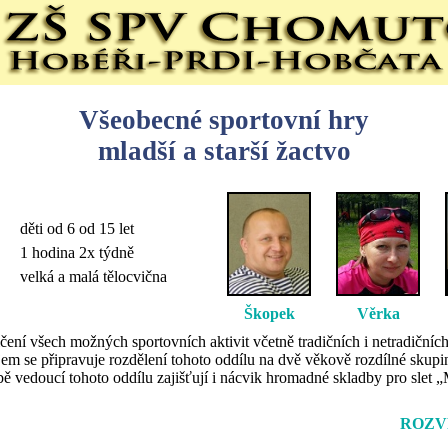
Všeobecné sportovní hry
mladší a starší žactvo
děti od 6 od 15 let
1 hodina 2x týdně
velká a malá tělocvična
Škopek
Věrka
čení všech možných sportovních aktivit včetně tradičních i netradičních
ájem se připravuje rozdělení tohoto oddílu na dvě věkově rozdílné skupi
ě vedoucí tohoto oddílu zajišťují i nácvik hromadné skladby pro slet 
ROZV