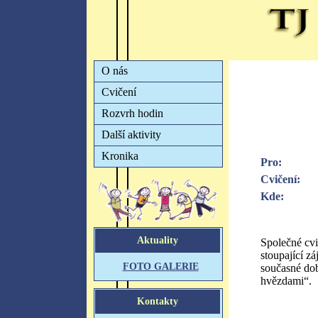
Pro:
Cvičení:
Kde:
Společné cvi
stoupající z
současné dob
hvězdami“.