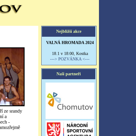
ří ze srandy
ní a
sech -
 samozřejmě