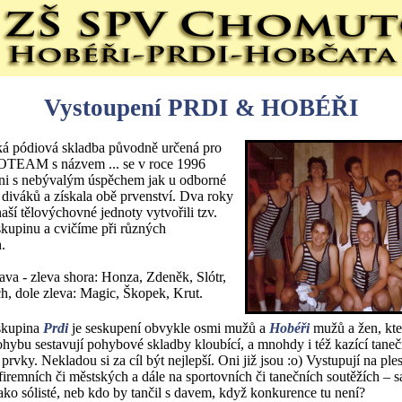
Vystoupení PRDI & HOBÉŘI
á pódiová skladba původně určená pro
TEAM s názvem ... se v roce 1996
zni s nebývalým úspěchem jak u odborné
u diváků a získala obě prvenství. Dva roky
aší tělovýchovné jednoty vytvořili tzv.
skupinu a cvičíme při různých
h.
ava - zleva shora: Honza, Zdeněk, Slótr,
h, dole zleva: Magic, Škopek, Krut.
 skupina
Prdi
je seskupení obvykle osmi mužů a
Hobéři
mužů a žen, kte
pohybu sestavují pohybové skladby kloubící, a mnohdy i též kazící taneč
rvky. Nekladou si za cíl být nejlepší. Oni již jsou :o) Vystupují na ple
 firemních či městských a dále na sportovních či tanečních soutěžích –
ako sólisté, neb kdo by tančil s davem, když konkurence tu není?