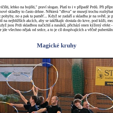
čišti, lehko na bojišti," praví slogan. Platí to i v případě Prdů. Při příp
nové skladby to často drhne. Některá "dřeva" se musejí trochu rozhýbat
 pohyby, no a pak ta paměť... Když se zadaří a skladba je na světě, je p
í na nejbližších akcích, aby se takříkajíc dostala do krve, pod kůži, me
když jsou Prdi skladbou načichlí a nasáklí, přichází onen kýžený efekt 
e jde všechno nějak od srdce, a to je cíl dospívajících a věčně pubertál
Magické kruhy