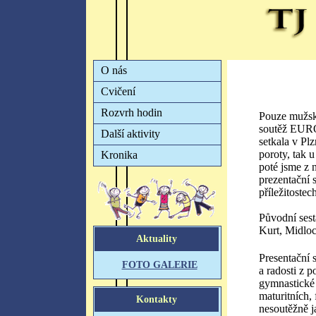
Pouze mužsk
soutěž EURO
setkala v Pl
poroty, tak 
poté jsme z n
prezentační 
příležitostec
Původní sest
Kurt, Midloc
Presentační
a radosti z 
gymnastické p
maturitních,
nesoutěžně j