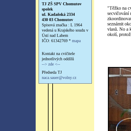
"Těžko na cvi
secvičování 
zkoordinovat
seznámit okol
vlasů. No a 
okolí, protož