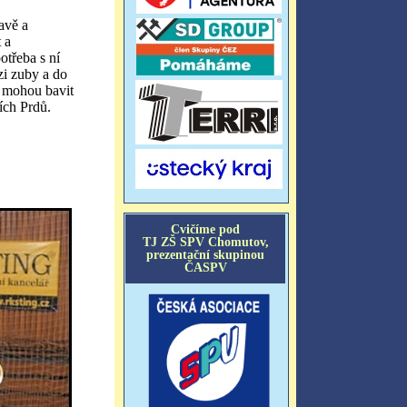
ravě a
 a
otřeba s ní
zi zuby a do
- mohou bavit
ních Prdů.