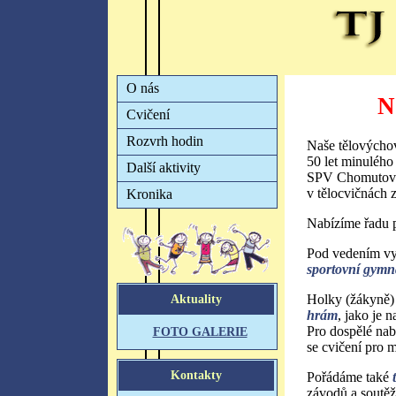
N
Naše tělovýchov
50 let minuléh
SPV Chomutov. 
v tělocvičnách 
Nabízíme řadu p
Pod vedením vyš
sportovní gymn
Holky (žákyně) 
hrám
, jako je 
Pro dospělé na
se cvičení pro m
Pořádáme také
závodů a soutěž