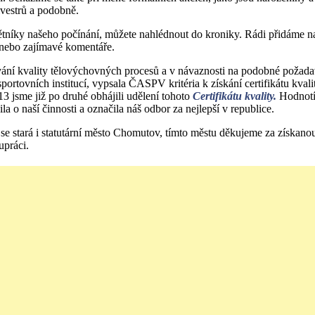
lvestrů a podobně.
tníky našeho počínání, můžete nahlédnout do kroniky. Rádi přidáme na
 nebo zajímavé komentáře.
ání kvality tělovýchovných procesů a v návaznosti na podobné požad
ortovních institucí, vypsala ČASPV kritéria k získání certifikátu kvali
3 jsme již po druhé obhájili udělení tohoto
Certifikátu kvality.
Hodnotíc
a o naší činnosti a označila náš odbor za nejlepší v republice.
se stará i statutární město Chomutov, tímto městu děkujeme za získanou
upráci.