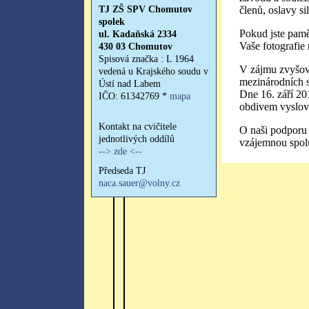
členů, oslavy si
Pokud jste pamě
Vaše fotografie
V zájmu zvyšov
mezinárodních sp
Dne 16. září 201
obdivem vyslovil
O naši podporu 
vzájemnou spol