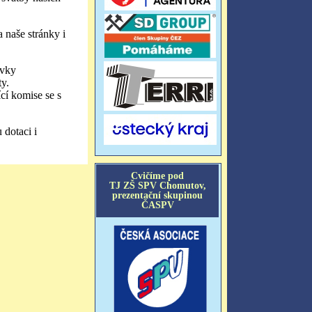
 naše stránky i
avky
ty.
í komise se s
 dotaci i