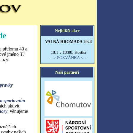
de
na přelomu 40 a
nové jméno TJ
 azyl
ípravky
m sportovním
ích aktivit.
iory
, věnujeme
ůznějších
 svatby našich