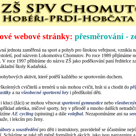
ové webové stránky:
přesměrování - z
ná jednota zaměřená na sport a pohyb pro širokou veřejnost, vznikla 
o století, pod názvem Lokomotiva Chomutov. Po roce 1989 přijímáme 
V roce 1997 přibíráme do názvu ZŠ jako poděkování paní ředitelce za
základní školy Kadaňská.
ohybových aktivit, které potěší každého se sportovním duchem.
kolených cvičitelů a trenérů u nás mohou cvičit, hrát si a chodit do
př
astiky
a na
všeobecné sportovní hry
i předškolní děti.
i kluci (žáci) se mohou věnovat
sportovní gymnastice
nebo
všeobecný
například atletika, míčové sporty, hry v přírodě a mnoho dalších netradičn
bízíme
AE cycling
(spinning) a dále
volejbal
. Nezapomínáme ani na
sen
uže, i lekcím pro ženy.
tábory
a
soustředění
pro děti i instruktory, pravidelně se účastníme nejr
í. Scházíme se také při méně formálních akcích, jako jsou narozeniny a