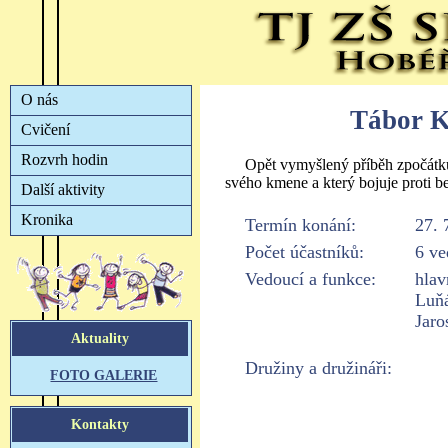
Tábor K
Opět vymyšlený příběh zpočátku
svého kmene a který bojuje proti b
Termín konání:
27. 
Počet účastníků:
6 ve
Vedoucí a funkce:
hlav
Luňá
Jaro
Družiny a družináři: