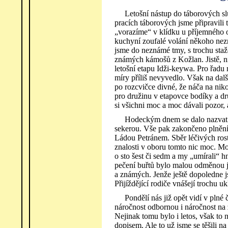
Letošní nástup do táborových sl
pracích táborových jsme připravili 
„vorazíme“ v klídku u příjemného 
kuchyní zoufalé volání někoho nez
jsme do neznámé tmy, s trochu staž
známých kámošů z Kožlan. Jistě, ni
letošní etapu Idži-keywa. Pro řadu
míry příliš nevyvedlo. Však na dal
po rozcvičce divné, že náča na nik
pro družinu v etapovce bodíky a dr
si všichni moc a moc dávali pozor,
Hodeckým dnem se dalo nazvat ú
sekerou. Vše pak zakončeno plněn
Ládou Petránem. Sběr léčivých ros
znalosti v oboru tomto nic moc. Moh
o sto šest či sedm a my „umírali“ hn
pečení buřtů bylo malou odměnou ja
a známých. Jenže ještě dopoledne j
Přijíždějící rodiče vnášejí trochu 
Pondělí nás již opět vidí v plné 
náročnost odbornou i náročnost na z
Nejinak tomu bylo i letos, však to 
dopisem. Ale to už jsme se těšili 