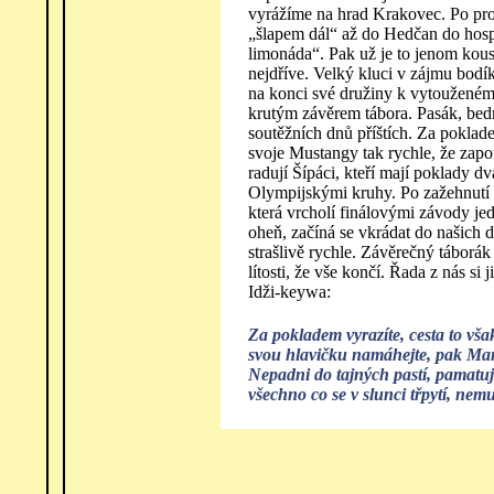
vyrážíme na hrad Krakovec. Po pr
„šlapem dál“ až do Hedčan do hos
limonáda“. Pak už je to jenom kou
nejdříve. Velký kluci v zájmu bodík
na konci své družiny k vytouženému
krutým závěrem tábora. Pasák, bedm
soutěžních dnů příštích. Za pokla
svoje Mustangy tak rychle, že zap
radují Šípáci, kteří mají poklady dv
Olympijskými kruhy. Po zažehnutí o
která vrcholí finálovými závody je
oheň, začíná se vkrádat do našich 
strašlivě rychle. Závěrečný táborák
lítosti, že vše končí. Řada z nás si
Idži-keywa:
Za pokladem vyrazíte, cesta to vša
svou hlavičku namáhejte, pak Man
Nepadni do tajných pastí, pamatuj
všechno co se v slunci třpytí, nemu