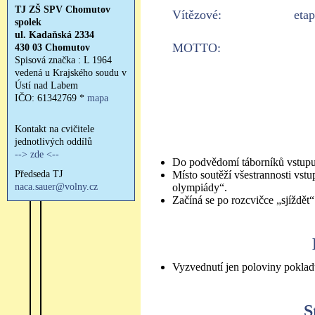
Vítězové:
etap
MOTTO:
Do podvědomí táborníků vstupu
Místo soutěží všestrannosti vst
olympiády“.
Začíná se po rozcvičce „sjíždě
Vyzvednutí jen poloviny pokladu
S