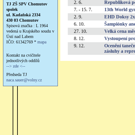
2. 6.
Republiková p
7. - 15. 7.
13th World gy
2. 9.
EHD Doksy 2x
6. 10.
Šampiónky aneb
27. 10.
Velká cena měs
8. 12.
Vystoupení pr
9. 12.
Ocenění tanečn
zásluhy a repr