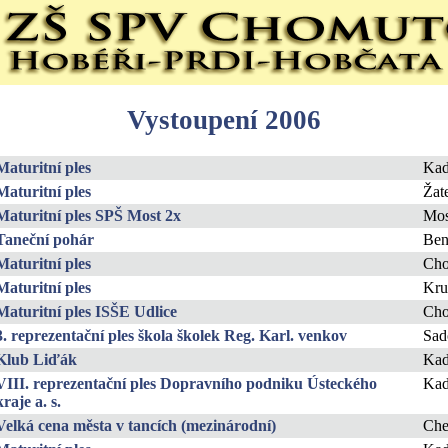
Vystoupení 2006
Maturitní ples
Ka
Maturitní ples
Žat
Maturitní ples SPŠ Most 2x
Mos
Taneční pohár
Ben
Maturitní ples
Ch
Maturitní ples
Kru
Maturitní ples ISŠE Udlice
Ch
3. reprezentační ples škola školek Reg. Karl. venkov
Sad
Klub Liďák
Ka
VIII. reprezentační ples Dopravního podniku Ústeckého
Ka
kraje a. s.
Velká cena města v tancích (mezinárodní)
Ch