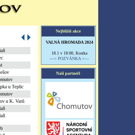
daň
ec
t
ešov
omutov
pka u Teplic
omutov
ov u K. Varů
daň
daň
eb