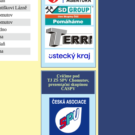
daň
ntiškovi Lázně
omutov
omutov
dno
ha
daň
ha