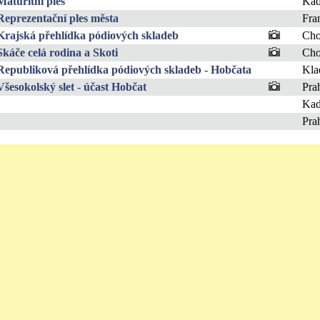
Maturitní ples
Ka
Reprezentační ples města
Fra
Krajská přehlídka pódiových skladeb
Ch
Skáče celá rodina a Skoti
Ch
Republiková přehlídka pódiových skladeb - Hobčata
Kla
Všesokolský slet - účast Hobčat
Pra
Ka
Pra