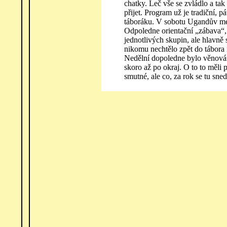
chatky. Leč vše se zvládlo a ta
přijet. Program už je tradiční, 
táboráku. V sobotu Ugandův mem
Odpoledne orientační „zábava“,
jednotlivých skupin, ale hlavně
nikomu nechtělo zpět do tábora 
Nedělní dopoledne bylo věnováno
skoro až po okraj. O to to měli
smutné, ale co, za rok se tu sne