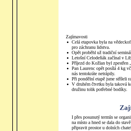
Zajímavosti
Celá etapovka byla na vědeckofa
pro záchranu lidstva.
Opět proběhl už tradiční seminář
Letošní Celodeňák začínal v Lib
Příjezd do Kožlan byl zpestřen 
Pan Laurenc opět posílá 4 kg vče
nás tentokráte netrápily.
Při pondělní etapě jsme stříleli r
V druhém čtvrtku byla taková ko
družinu tolik potřebné bodíky.
Zaj
I přes posunutý termín se organi
na místo a hned se dala do sta
připravit prostor u dolních chat