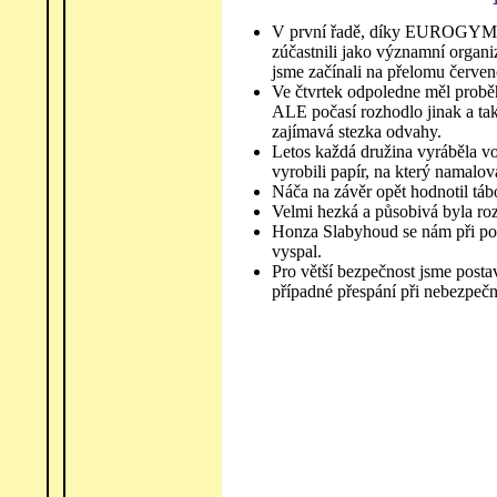
V první řadě, díky EUROGYMu v
zúčastnili jako významní organiz
jsme začínali na přelomu červen
Ve čtvrtek odpoledne měl proběh
ALE počasí rozhodlo jinak a tak 
zajímavá stezka odvahy.
Letos každá družina vyráběla vo
vyrobili papír, na který namalo
Náča na závěr opět hodnotil tábo
Velmi hezká a působivá byla ro
Honza Slabyhoud se nám při por
vyspal.
Pro větší bezpečnost jsme postav
případné přespání při nebezpeč