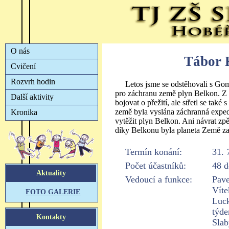
Tábor 
Letos jsme se odstěhovali s Gom
pro záchranu země plyn Belkon. Z
bojovat o přežití, ale střetl se tak
země byla vyslána záchranná expedi
vytěžit plyn Belkon. Ani návrat zp
díky Belkonu byla planeta Země z
Termín konání:
31. 
Počet účastníků:
48 d
Vedoucí a funkce:
Pave
Víte
Luck
týde
Sla