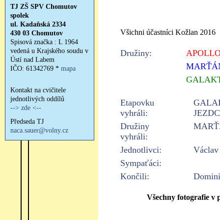
Všichni účastníci Kožlan 2016
Družiny:
APOLLO
MARŤÁ
GALAKT
Etapovku
GALA
vyhráli:
JEZDC
Družiny
MARŤ
vyhráli:
Jednotlivci:
Václav
Sympaťáci:
Končili:
Domini
Všechny fotografie v 