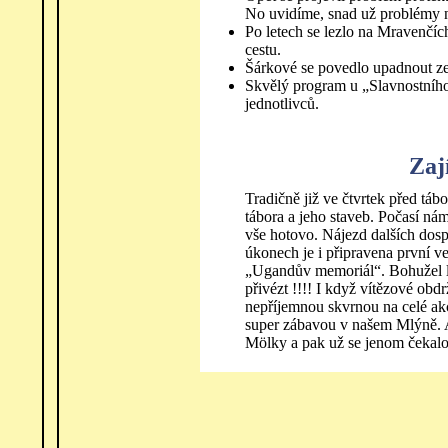
No uvidíme, snad už problémy 
Po letech se lezlo na Mravenčích
cestu.
Šárkové se povedlo upadnout ze
Skvělý program u „Slavnostního 
jednotlivců.
Zaj
Tradičně již ve čtvrtek před tá
tábora a jeho staveb. Počasí nám 
vše hotovo. Nájezd dalších dos
úkonech je i připravena první 
„Ugandův memoriál“. Bohužel l
přivézt !!!! I když vítězové obdr
nepříjemnou skvrnou na celé ak
super zábavou v našem Mlýně. A 
Mölky a pak už se jenom čekalo