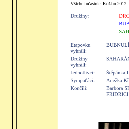
Všichni účastníci Kožlan 2012
Družiny:
DR
BUB
SAH
Etapovku
BUBNULÍ
vyhráli:
Družiny
SAHARÁ
vyhráli:
Jednotlivci:
Štěpánka D
Sympaťáci:
Anežka Kře
Končili:
Barbora 
FRIDRICH