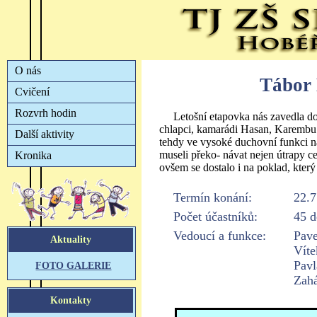
Tábor
Letošní etapovka nás zavedla do
chlapci, kamarádi Hasan, Karembu a
tehdy ve vysoké duchovní funkci na
museli překo- návat nejen útrapy 
ovšem se dostalo i na poklad, který
Termín konání:
22.7
Počet účastníků:
45 d
Vedoucí a funkce:
Pave
Víte
Pavl
Zahá