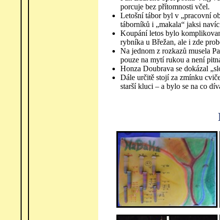
porcuje bez přítomnosti včel.
Letošní tábor byl v „pracovní obl
táborníků i „makala“ jaksi nav
Koupání letos bylo komplikovan
rybníka u Břežan, ale i zde pro
Na jednom z rozkazů musela Pav
pouze na mytí rukou a není pitná
Honza Doubrava se dokázal „slož
Dále určitě stojí za zmínku cvi
starší kluci – a bylo se na co dív