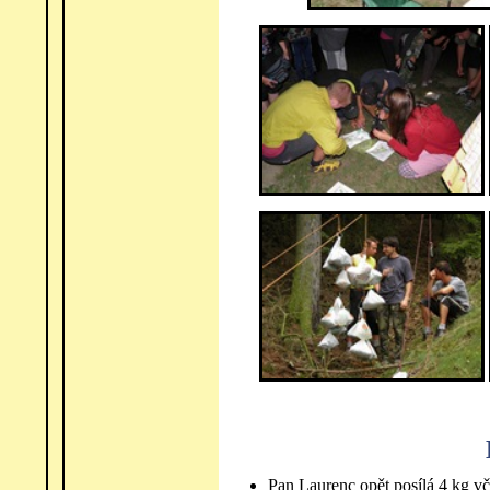
Pan Laurenc opět posílá 4 kg vče