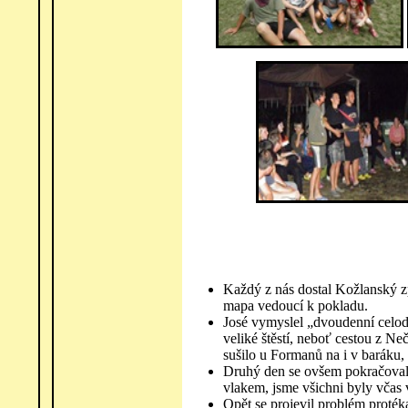
Každý z nás dostal Kožlanský zp
mapa vedoucí k pokladu.
José vymyslel „dvoudenní celo
veliké štěstí, neboť cestou z Ne
sušilo u Formanů na i v baráku, 
Druhý den se ovšem pokračovalo
vlakem, jsme všichni byly včas 
Opět se projevil problém protékaj